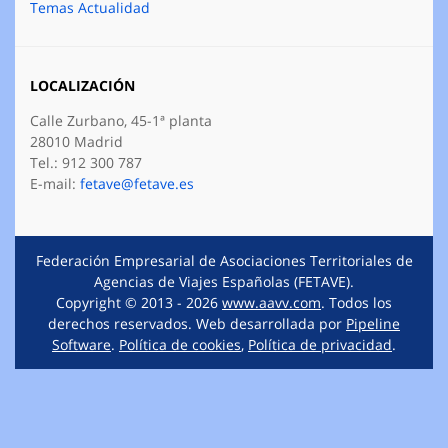
Temas Actualidad
LOCALIZACIÓN
Calle Zurbano, 45-1ª planta
28010 Madrid
Tel.: 912 300 787
E-mail:
fetave@fetave.es
Federación Empresarial de Asociaciones Territoriales de
Agencias de Viajes Españolas (FETAVE).
Copyright © 2013 - 2026
www.aavv.com
. Todos los
derechos reservados. Web desarrollada por
Pipeline
Software
.
Política de cookies
,
Política de privacidad
.