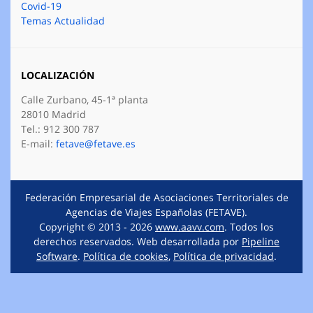
Covid-19
Temas Actualidad
LOCALIZACIÓN
Calle Zurbano, 45-1ª planta
28010 Madrid
Tel.: 912 300 787
E-mail:
fetave@fetave.es
Federación Empresarial de Asociaciones Territoriales de
Agencias de Viajes Españolas (FETAVE).
Copyright © 2013 - 2026
www.aavv.com
. Todos los
derechos reservados. Web desarrollada por
Pipeline
Software
.
Política de cookies
,
Política de privacidad
.