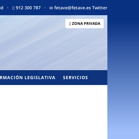
drid ·
912 300 787 ·
fetave@fetave.es
Twitter
ZONA PRIVADA
RMACIÓN LEGISLATIVA
SERVICIOS