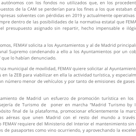
autónomos con los fondos no utilizados que, en los procedent
puestos de la CAM se perderían para los fines a los que estaban 
 empresas solventes con pérdidas en 2019 y actualmente operativa
iempre dentro de las posibilidades de la normativa estatal que F
l presupuesto asignado sin repartir, hecho impensable e ilógi
mos, FEMAV solicita a los Ayuntamientos y al de Madrid principal
bunal Supremo condenando a ello a los Ayuntamientos por un cobr
V que lo habían denunciado.
nza municipal de movilidad, FEMAV quiere solicitar al Ayuntamiento u
s en la ZEB para viabilizar en ella la actividad turística, y espec
n un número menor de vehículos y por tanto de emisiones de gases
ntamiento de Madrid un esfuerzo de promoción turística en los
onsejería de Turismo de poner en marcha “Madrid Turismo by I
sito final de la plataforma, promocionar eficientemente la mar
s aéreas que unen Madrid con el resto del mundo a través
 FEMAV requiere del Ministerio del Interior el mantenimiento sin 
les de pasaportes como vino ocurriendo, y aprovechando la excele