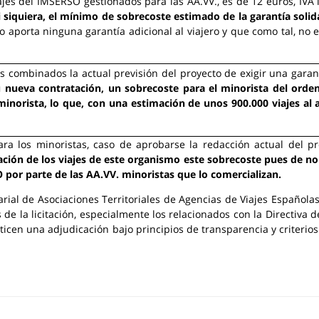
es del IMSERSO gestionados para las AA.VV., es de 12 euros, IVA in
i siquiera, el mínimo de sobrecoste estimado de la garantía solid
aporta ninguna garantía adicional al viajero y que como tal, no e
es combinados la actual previsión del proyecto de exigir una garan
 nueva contratación, un sobrecoste para el minorista del ord
 minorista, lo que, con una estimación de unos 900.000 viajes al 
ra los minoristas, caso de aprobarse la redacción actual del pr
tación de los viajes de este organismo este sobrecoste pues de n
 por parte de las AA.VV. minoristas que lo comercializan.
rial de Asociaciones Territoriales de Agencias de Viajes Españolas
os de la licitación, especialmente los relacionados con la Directiv
ticen una adjudicación bajo principios de transparencia y criterios