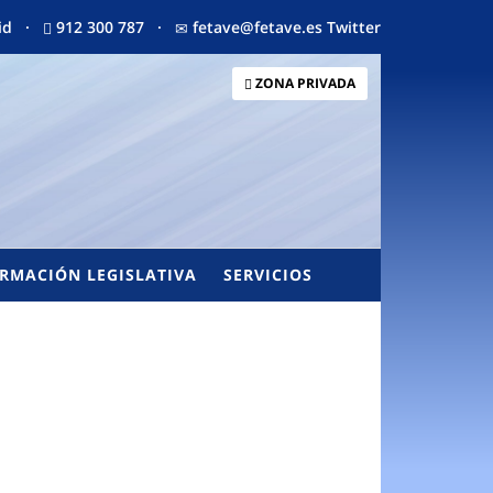
drid ·
912 300 787 ·
fetave@fetave.es
Twitter
ZONA PRIVADA
RMACIÓN LEGISLATIVA
SERVICIOS