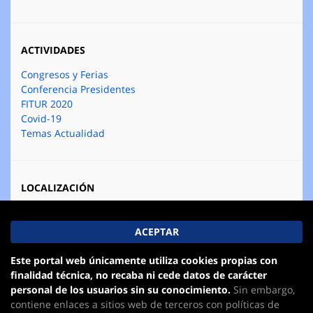
ACTIVIDADES
Congresos y Ferias
Conferencia Presidentes
FITUR 2020
Covid-19
Temas Actualidad
LOCALIZACIÓN
Calle Zurbano, 45-1ª planta
28010 Madrid
Tel.: 912 300 787
E-mail:
fetave@fetave.es
Este portal web únicamente utiliza cookies propias con
finalidad técnica, no recaba ni cede datos de carácter
personal de los usuarios sin su conocimiento.
Sin embargo,
contiene enlaces a sitios web de terceros con políticas de
Federación Empresarial de Asociaciones Territoriales de